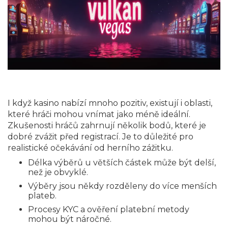
Nevýhody a co je dobré vědět
I když kasino nabízí mnoho pozitiv, existují i oblasti,
které hráči mohou vnímat jako méně ideální.
Zkušenosti hráčů zahrnují několik bodů, které je
dobré zvážit před registrací. Je to důležité pro
realistické očekávání od herního zážitku.
Délka výběrů u větších částek může být delší,
než je obvyklé.
Výběry jsou někdy rozděleny do více menších
plateb.
Procesy KYC a ověření platební metody
mohou být náročné.