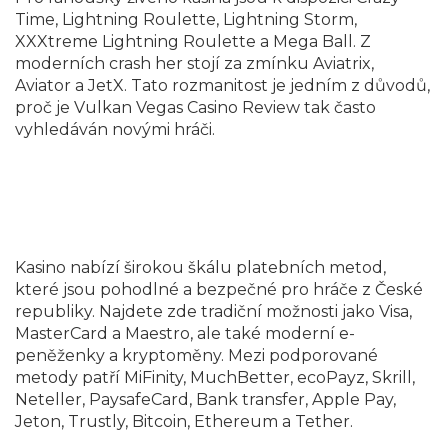
Time, Lightning Roulette, Lightning Storm,
XXXtreme Lightning Roulette a Mega Ball. Z
moderních crash her stojí za zmínku Aviatrix,
Aviator a JetX. Tato rozmanitost je jedním z důvodů,
proč je Vulkan Vegas Casino Review tak často
vyhledáván novými hráči.
Platební metody pro české
hráče
Kasino nabízí širokou škálu platebních metod,
které jsou pohodlné a bezpečné pro hráče z České
republiky. Najdete zde tradiční možnosti jako Visa,
MasterCard a Maestro, ale také moderní e-
peněženky a kryptoměny. Mezi podporované
metody patří MiFinity, MuchBetter, ecoPayz, Skrill,
Neteller, PaysafeCard, Bank transfer, Apple Pay,
Jeton, Trustly, Bitcoin, Ethereum a Tether.