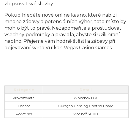
zlepšovat své služby.
Pokud hledáte nové online kasino, které nabízí
mnoho zábavy a potenciálních výher, toto místo by
mohlo být to pravé. Nezapomeňte si prostudovat
všechny podmínky a pravidla, abyste si užili hraní
naplno. Přejeme vám hodně štěstí a zábavy při
objevování světa Vulkan Vegas Casino Games!
Přehled klíčových
informací
Kategorie
Detail
Provozovatel
Whitebox B.V.
Licence
Curaçao Gaming Control Board
Počet her
Více než 3000
Tipy pro zodpovědné hraní