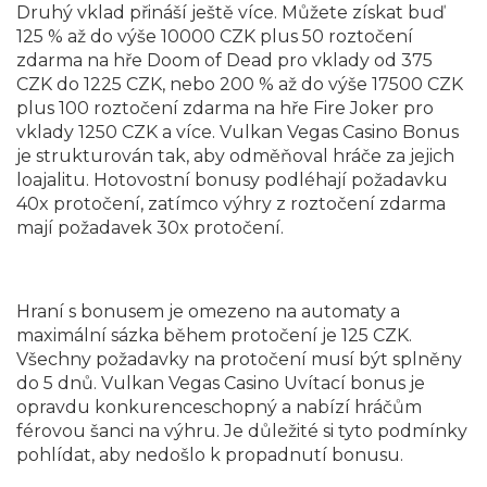
Druhý vklad přináší ještě více. Můžete získat buď
125 % až do výše 10000 CZK plus 50 roztočení
zdarma na hře Doom of Dead pro vklady od 375
CZK do 1225 CZK, nebo 200 % až do výše 17500 CZK
plus 100 roztočení zdarma na hře Fire Joker pro
vklady 1250 CZK a více. Vulkan Vegas Casino Bonus
je strukturován tak, aby odměňoval hráče za jejich
loajalitu. Hotovostní bonusy podléhají požadavku
40x protočení, zatímco výhry z roztočení zdarma
mají požadavek 30x protočení.
Podmínky bonusového hraní
Hraní s bonusem je omezeno na automaty a
maximální sázka během protočení je 125 CZK.
Všechny požadavky na protočení musí být splněny
do 5 dnů. Vulkan Vegas Casino Uvítací bonus je
opravdu konkurenceschopný a nabízí hráčům
férovou šanci na výhru. Je důležité si tyto podmínky
pohlídat, aby nedošlo k propadnutí bonusu.