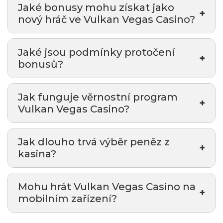
Jaké bonusy mohu získat jako
nový hráč ve Vulkan Vegas Casino?
Noví hráči mohou získat štědrý uvítací balíček.
První vklad přináší 100 % bonus až do výše
Jaké jsou podmínky protočení
7500 CZK a 25 roztočení zdarma na hře Book
bonusů?
of Dead při minimálním vkladu 250 CZK. Druhý
vklad nabízí buď 125 % bonus až do 10000 CZK
Hotovostní bonusy podléhají požadavku 40x
a 50 roztočení zdarma na Doom of Dead (pro
protočení, zatímco výhry z roztočení zdarma
Jak funguje věrnostní program
vklady 375-1225 CZK), nebo 200 % bonus až do
mají požadavek 30x protočení. Hraní s
Vulkan Vegas Casino?
17500 CZK a 100 roztočení zdarma na Fire
bonusem je omezeno na automaty a
Joker (pro vklady 1250 CZK a více).
maximální sázka během protočení je 125 CZK.
Kasino má propracovaný věrnostní program s
Všechny požadavky na protočení musí být
99 úrovněmi a 10 statusy. Za každých 125 CZK
Jak dlouho trvá výběr peněz z
splněny do 5 dnů.
vsazených na způsobilých hrách získáváte 1
kasina?
věrnostní bod. S postupem na vyšší statusy se
zvyšuje cashback (od 3 % do 7 %), zlepšují se
Rychlost výběrů závisí na částce. Výběry do
směnné kurzy věrnostních bodů (od 500:1 do
12475 CZK jsou zpracovány do 2 pracovních
Mohu hrát Vulkan Vegas Casino na
100:1) a rostou týdenní bonusy i narozeninové
dnů, od 12500 CZK do 124975 CZK do 5
mobilním zařízení?
odměny.
pracovních dnů, od 125000 CZK do 749975
CZK do 14 pracovních dnů a výběry nad
Ano, Vulkan Vegas Casino podporuje mobilní