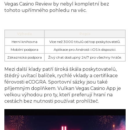
Vegas Casino Review by nebyl kompletní bez
tohoto upřímného pohledu na věc.
Hlavní přednosti kasina
Výhoda
Popis
Herní knihovna
Více než 3000 titulů od top poskytovatelů.
Mobilní podpora
Aplikace pro Android i iOS k dispozici.
Zákaznická podpora
Živý chat dostupný 24/7 pro všechny hráče.
Mezi další klady patří široká škála poskytovatelů,
štědrý uvítací balíček, rychlé vklady a certifikace
férovosti eCOGRA. Sportovní sázky jsou také
příjemným doplňkem. Vulkan Vegas Casino App je
velkou výhodou pro ty, kteří preferují hraní na
cestách bez nutnosti používat prohlížeč.