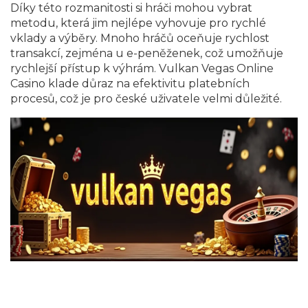
Díky této rozmanitosti si hráči mohou vybrat
metodu, která jim nejlépe vyhovuje pro rychlé
vklady a výběry. Mnoho hráčů oceňuje rychlost
transakcí, zejména u e-peněženek, což umožňuje
rychlejší přístup k výhrám. Vulkan Vegas Online
Casino klade důraz na efektivitu platebních
procesů, což je pro české uživatele velmi důležité.
Probíhající promo akce a