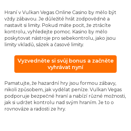
Hraní v Vulkan Vegas Online Casino by mělo být
vždy zábavou. Je důležité hrát zodpovědně a
nastavit si limity. Pokud máte pocit, že ztrácíte
kontrolu, vyhledejte pomoc. Kasino by mělo
poskytovat nástroje pro sebekontrolu, jako jsou
limity vkladů, sázek a časové limity.
Vyzvedněte si svůj bonus a začněte
vyhrávat nyní
Pamatujte, že hazardní hry jsou formou zábavy,
nikoli způsobem, jak vydělat peníze. Vulkan Vegas
podporuje bezpečné hraní a nabízí různé možnosti,
jak si udržet kontrolu nad svým hraním. Je to o
rovnováze a radosti ze hry.
Jak se zaregistrovat a začít